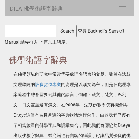
DILA 佛學術語字辭典
Toggle
navigati
查尋 Bucknell's Sanskrit
Manual 請先打入"-" 再加上語尾。
佛學術語字辭典
在佛學領域的研究中常常需要處理多語言的文獻。雖然在法鼓
文理學院的
許多數位專案
的處理是以漢文為主，但是在處理專
案過程中總會需要到其他的語言，例如：藏文，梵文，巴利
文，日文甚至還有滿文。在2008年，法鼓佛教學院有機會與
Dr.eye這個有名且普遍的字典軟體進行合作。由於我們已經有
了相當數量的佛學字典和詞彙集合，因此我們答應協助Dr.eye
出版佛教字辭典，並允諾進行內容的維護，好讓品質優良的佛