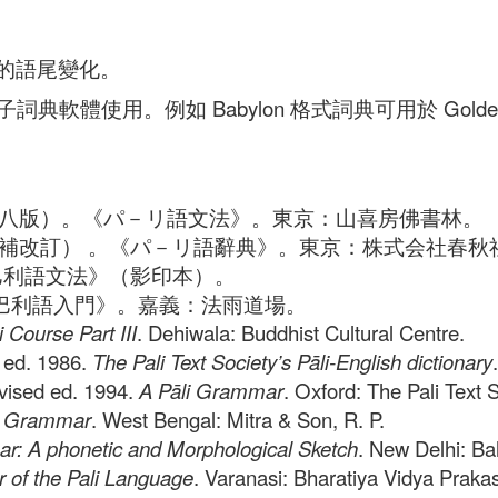
字的語尾變化。
使用。例如 Babylon 格式詞典可用於 GoldenDi
92 第八版）。《パ－リ語文法》。東京：山喜房佛書林。
05 增補改訂） 。《パ－リ語辭典》。東京：株式会社春秋
實用巴利語文法》（影印本）。
。《巴利語入門》。嘉義：法雨道場。
 Course Part III
. Dehiwala: Buddhist Cultural Centre.
 ed. 1986.
The Pali Text Society’s Pāli-English dictionary
evised ed. 1994.
A Pāli Grammar
. Oxford: The Pali Text S
i Grammar
. West Bengal: Mitra & Son, R. P.
r: A phonetic and Morphological Sketch
. New Delhi: Bah
 of the Pali Language
. Varanasi: Bharatiya Vidya Praka