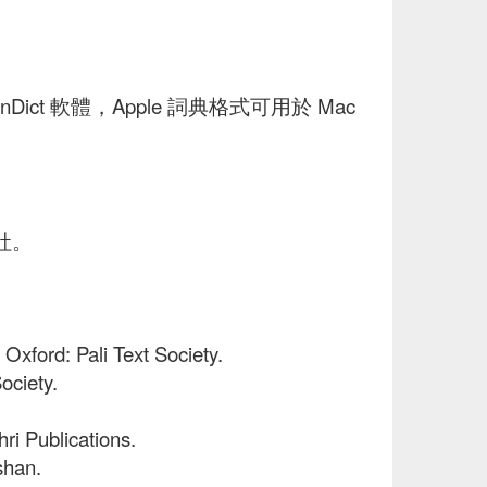
ct 軟體，Apple 詞典格式可用於 Mac
社。
. Oxford: Pali Text Society.
ociety.
ri Publications.
shan.