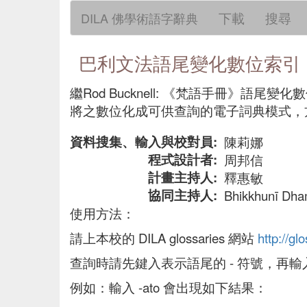
DILA 佛學術語字辭典
下載
搜尋
巴利文法語尾變化數位索引
繼Rod Bucknell: 《梵語手冊
將之數位化成可供查詢的電子詞典模式，
資料搜集、輸入與校對員:
陳莉娜
程式設計者:
周邦信
計畫主持人:
釋惠敏
協同主持人:
Bhikkhunī Dh
使用方法：
請上本校的 DILA glossaries 網站
http://gl
查詢時請先鍵入表示語尾的 - 符號，再
例如：輸入 -ato 會出現如下結果：