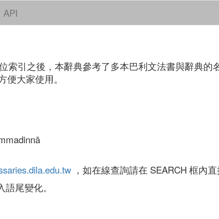
API
》語尾變化數位索引之後，本辭典參考了多本巴利文法書與辭
方便大家使用。
ammadinnā
ossaries.dila.edu.tw
，如在線查詢請在 SEARCH 框內
輸入語尾變化。