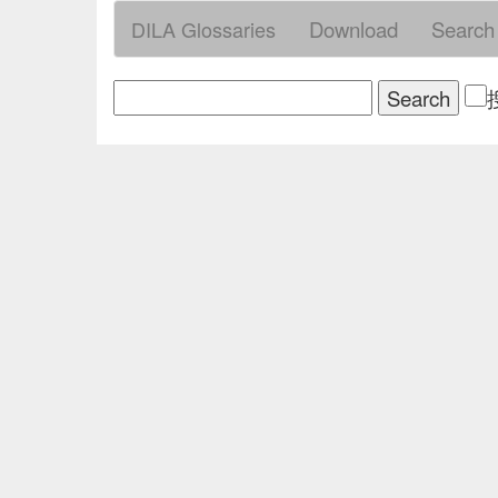
DILA Glossaries
Download
Search